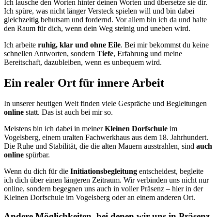
Ich lausche den Worten hinter deinen Worten und übersetze sie dir.
Ich spüre, was nicht länger Versteck spielen will und bin dabei
gleichzeitig behutsam und fordernd. Vor allem bin ich da und halte
den Raum für dich, wenn dein Weg steinig und uneben wird.
Ich arbeite
ruhig, klar und ohne Eile
. Bei mir bekommst du keine
schnellen Antworten, sondern
Tiefe
, Erfahrung und meine
Bereitschaft, dazubleiben, wenn es unbequem wird.
Ein realer Ort für innere Arbeit
In unserer heutigen Welt finden viele Gespräche und Begleitungen
online
statt. Das ist auch bei mir so.
Meistens bin ich dabei in meiner
Kleinen Dorfschule
im
Vogelsberg, einem uralten Fachwerkhaus aus dem 18. Jahrhundert.
Die Ruhe und Stabilität, die die alten Mauern ausstrahlen, sind
auch
online
spürbar.
Wenn du dich für die
Initiationsbegleitung
entscheidest, begleite
ich dich über einen längeren Zeitraum. Wir verbinden uns nicht nur
online, sondern begegnen uns auch in voller Präsenz – hier in der
Kleinen Dorfschule im Vogelsberg oder an einem anderen Ort.
Andere Möglichkeiten, bei denen wir uns in Präsenz