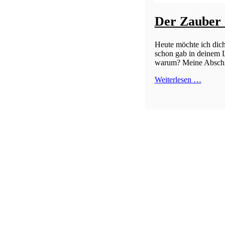
Der Zauber 
Heute möchte ich dic
schon gab in deinem L
warum? Meine Abschi
Weiterlesen …
© 2026 Gunda Ganga | Kleine Dorfschule