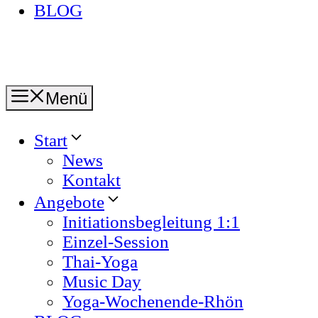
BLOG
Menü
Start
News
Kontakt
Angebote
Initiationsbegleitung 1:1
Einzel-Session
Thai-Yoga
Music Day
Yoga-Wochenende-Rhön