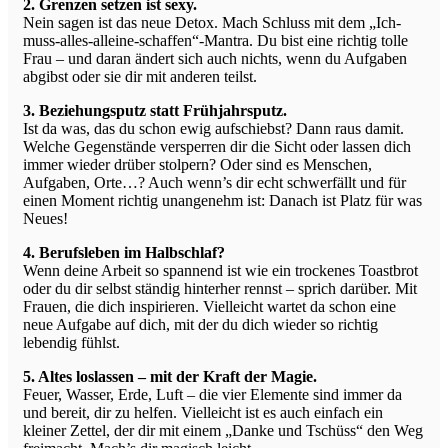
2. Grenzen setzen ist sexy.
Nein sagen ist das neue Detox. Mach Schluss mit dem „Ich-
muss-alles-alleine-schaffen“-Mantra. Du bist eine richtig tolle
Frau – und daran ändert sich auch nichts, wenn du Aufgaben
abgibst oder sie dir mit anderen teilst.
3. Beziehungsputz statt Frühjahrsputz.
Ist da was, das du schon ewig aufschiebst? Dann raus damit.
Welche Gegenstände versperren dir die Sicht oder lassen dich
immer wieder drüber stolpern? Oder sind es Menschen,
Aufgaben, Orte…? Auch wenn’s dir echt schwerfällt und für
einen Moment richtig unangenehm ist: Danach ist Platz für was
Neues!
4. Berufsleben im Halbschlaf?
Wenn deine Arbeit so spannend ist wie ein trockenes Toastbrot
oder du dir selbst ständig hinterher rennst – sprich darüber. Mit
Frauen, die dich inspirieren. Vielleicht wartet da schon eine
neue Aufgabe auf dich, mit der du dich wieder so richtig
lebendig fühlst.
5. Altes loslassen – mit der Kraft der Magie.
Feuer, Wasser, Erde, Luft – die vier Elemente sind immer da
und bereit, dir zu helfen. Vielleicht ist es auch einfach ein
kleiner Zettel, der dir mit einem „Danke und Tschüss“ den Weg