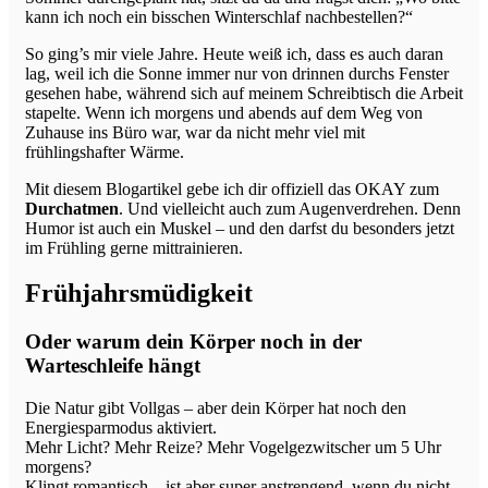
kann ich noch ein bisschen Winterschlaf nachbestellen?“
So ging’s mir viele Jahre. Heute weiß ich, dass es auch daran
lag, weil ich die Sonne immer nur von drinnen durchs Fenster
gesehen habe, während sich auf meinem Schreibtisch die Arbeit
stapelte. Wenn ich morgens und abends auf dem Weg von
Zuhause ins Büro war, war da nicht mehr viel mit
frühlingshafter Wärme.
Mit diesem Blogartikel gebe ich dir offiziell das OKAY zum
Durchatmen
. Und vielleicht auch zum Augenverdrehen. Denn
Humor ist auch ein Muskel – und den darfst du besonders jetzt
im Frühling gerne mittrainieren.
Frühjahrsmüdigkeit
Oder warum dein Körper noch in der
Warteschleife hängt
Die Natur gibt Vollgas – aber dein Körper hat noch den
Energiesparmodus aktiviert.
Mehr Licht? Mehr Reize? Mehr Vogelgezwitscher um 5 Uhr
morgens?
Klingt romantisch – ist aber super anstrengend, wenn du nicht